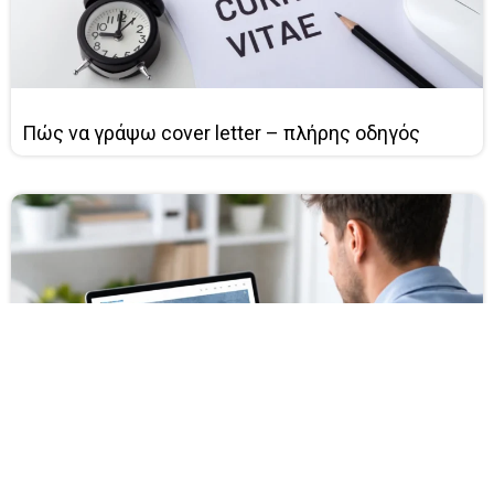
Πώς να γράψω cover letter – πλήρης οδηγός
Πώς να φτιάξω LinkedIn profile που ξεχωρίζει